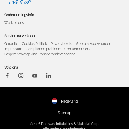
Ondernemingsinfo
Werk bij ons
Service na verkoop
Garantie
Cookies Politiek
Privacybeleid
Gebruiksvoorwaarden
Impressum
Compliance probleem - Contacteer Ons
Gegevenswetgeving Transparantieverklaring
Volg ons
Nederland
Sitemap
©2026 Bestway Inflatables & Material Corp.
Alle rechten voorbehouden